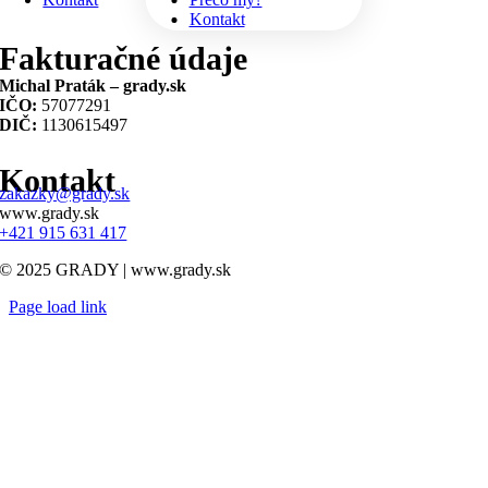
Kontakt
Fakturačné údaje
Michal Praták – grady.sk
IČO:
57077291
DIČ:
1130615497
Kontakt
zakazky@grady.sk
www.grady.sk
+421 915 631 417
© 2025 GRADY | www.grady.sk
Page load link